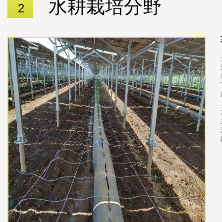
水耕栽培分野
2